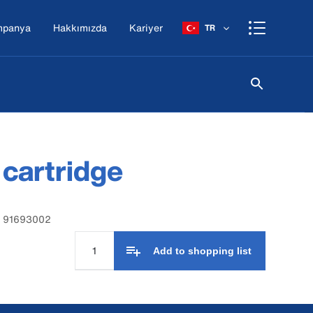
mpanya
Hakkımızda
Kariyer
TR
r cartridge
: 91693002
Add to shopping list