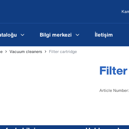
Ka
ataloğu
Bilgi merkezi
İletişim
ne
Vacuum cleaners
Filter cartridge
Filte
Article Number