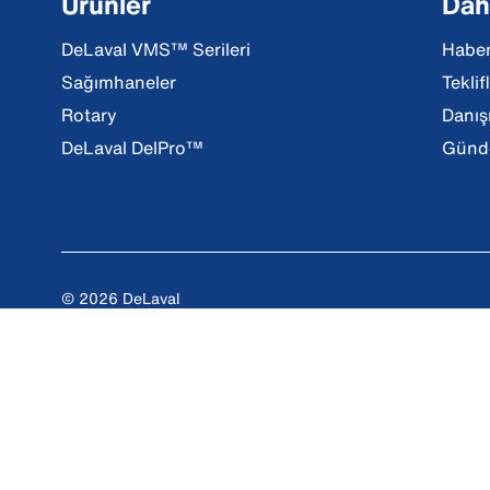
Ürünler
Daha
DeLaval VMS™ Serileri
Haber
Sağımhaneler
Teklif
Rotary
Danış
DeLaval DelPro™
Günde
© 2026 DeLaval