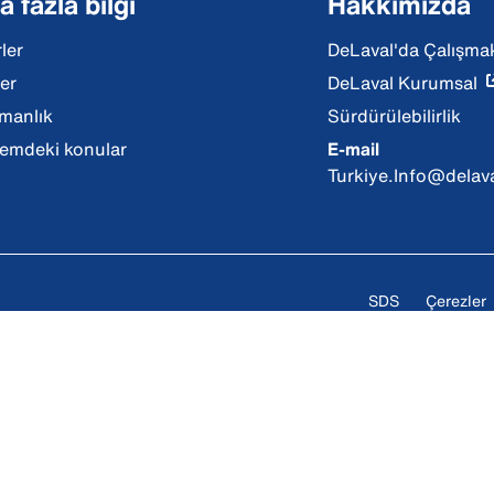
 fazla bilgi
Hakkımızda
ler
DeLaval'da Çalışma
ler
DeLaval Kurumsal
manlık
Sürdürülebilirlik
mdeki konular
E-mail
Turkiye.Info@delav
SDS
Çerezler