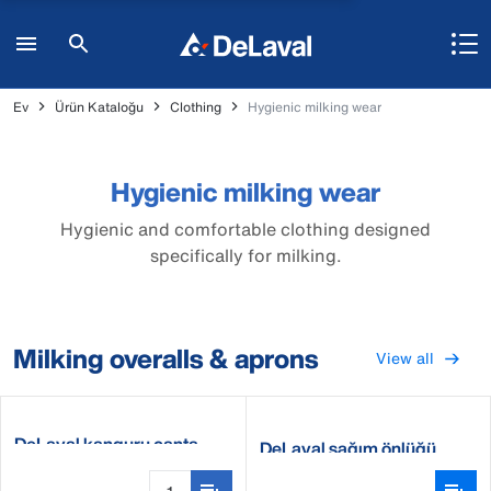
Ev
Ürün Kataloğu
Clothing
Hygienic milking wear
Hygienic milking wear
Hygienic and comfortable clothing designed
specifically for milking.
Milking overalls & aprons
View all
DeLaval kanguru çanta
DeLaval sağım önlüğü