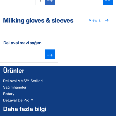
Milking gloves & sleeves
View all
DeLaval mavi sağım
kollukları
Ürünler
DeLaval VMS™ Serileri
Sağımhaneler
Rotary
DeLaval DelPro™
Daha fazla bilgi