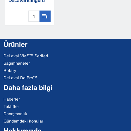
DeLaval kanguru
çanta
Ürünler
DeLaval VMS™ Serileri
Sağımhaneler
Rotary
DeLaval DelPro™
Daha fazla bilgi
Haberler
Teklifler
Danışmanlık
Gündemdeki konular
Hakkımızda