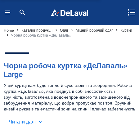
Home
Каталог продукції
Одяг
Міцний робочий одяг
Куртки
Чорна робоча куртка «ДеЛаваль»
Чорна робоча куртка «ДеЛаваль»
Large
У цій куртці вам буде тепло й сухо ззовні та зсередини. Робоча
куртка «ДеЛаваль», яка поєднує в собі зносостійкість і
зручність, виготовлена з водонепроникного та захищеного від
забруднення матеріалу, що добре пропускає повітря. Зручний
дизайн рукавів та еластичні зони на спині і плечах забезпечують
свободу руху. Лікті посилені кордурою (CORDURA®), яка надає
додатковий захист у місцях, куди припадає найбільше
Читати далі
навантаження.