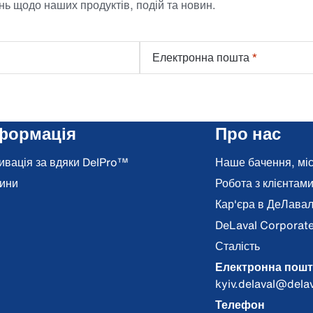
ь щодо наших продуктів, подій та новин.
Електронна пошта
*
формація
Про нас
ивація за вдяки DelPro™
Наше бачення, місі
ини
Робота з клієнтам
Кар'єра в ДеЛава
DeLaval Corporat
Сталість
Електронна пошт
kyiv.delaval@dela
Телефон