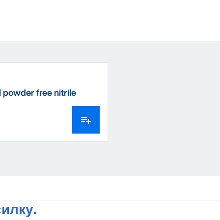
 powder free nitrile
 gloves
илку.