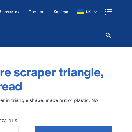
 розвиток
Про нас
Кар'єра
UK
e scraper triangle,
read
r in triangle shape, made out of plastic. No
97310115