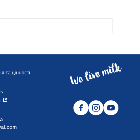
я та цінності
и
ль
e
а
val.com