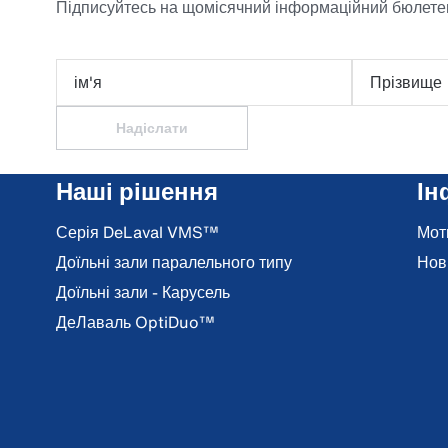
Підписуйтесь на щомісячний інформаційний бюлетен
ім'я
Прізвище
Надіслати
Наші рішення
Ін
Серія DeLaval VMS™
Мот
Доїльні зали паралельного типу
Нов
Доїльні зали - Карусель
ДеЛаваль OptiDuo™