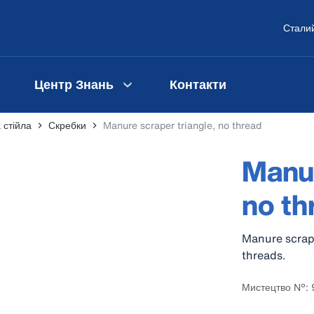
Сталий
Центр Знань
Контакти
а стійла
Скребки
Manure scraper triangle, no thread
Manur
no th
Manure scrape
threads.
Мистецтво №: 