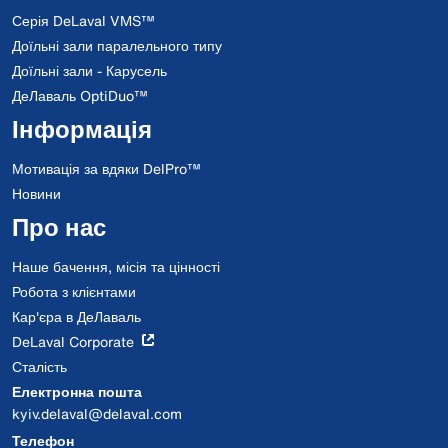
Серія DeLaval VMS™
Доїльні зали паралельного типу
Доїльні зали - Карусель
ДеЛаваль OptiDuo™
Інформація
Мотивація за вдяки DelPro™
Новини
Про нас
Наше бачення, місія та цінності
Робота з клієнтами
Кар'єра в ДеЛаваль
DeLaval Corporate
Сталість
Електронна пошта
kyiv.delaval@delaval.com
Телефон