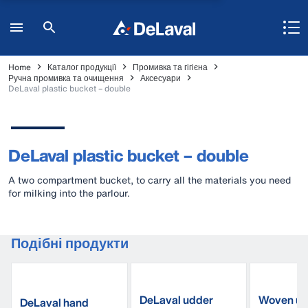
Home
Каталог продукції
Промивка та гігієна
Ручна промивка та очищення
Аксесуари
DeLaval plastic bucket – double
DeLaval plastic bucket – double
A two compartment bucket, to carry all the materials you need
for milking into the parlour.
Подібні продукти
DeLaval udder
Woven ud
DeLaval hand