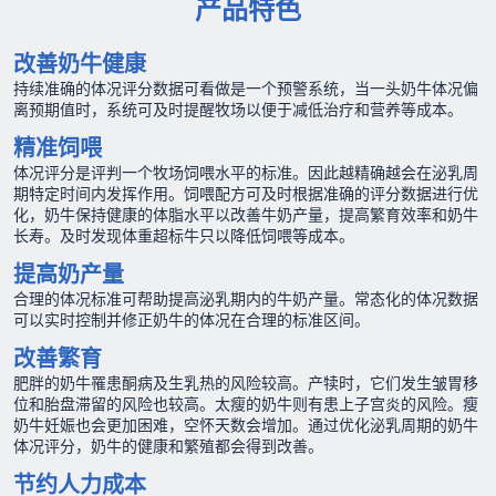
产品特色
改善奶牛健康
持续准确的体况评分数据可看做是一个预警系统，当一头奶牛体况偏
离预期值时，系统可及时提醒牧场以便于减低治疗和营养等成本。
精准饲喂
体况评分是评判一个牧场饲喂水平的标准。因此越精确越会在泌乳周
期特定时间内发挥作用。饲喂配方可及时根据准确的评分数据进行优
化，奶牛保持健康的体脂水平以改善牛奶产量，提高繁育效率和奶牛
长寿。及时发现体重超标牛只以降低饲喂等成本。
提高奶产量
合理的体况标准可帮助提高泌乳期内的牛奶产量。常态化的体况数据
可以实时控制并修正奶牛的体况在合理的标准区间。
改善繁育
肥胖的奶牛罹患酮病及生乳热的风险较高。产犊时，它们发生皱胃移
位和胎盘滞留的风险也较高。太瘦的奶牛则有患上子宫炎的风险。瘦
奶牛妊娠也会更加困难，空怀天数会增加。通过优化泌乳周期的奶牛
体况评分，奶牛的健康和繁殖都会得到改善。
节约人力成本