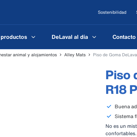
Sostenibilidad
 productos
DeLaval al día
Contacto
nestar animal y alojamientos
Alley Mats
Piso de Goma DeLava
Piso
R18 
Buena ad
Sistema f
No es un mis
confortables.