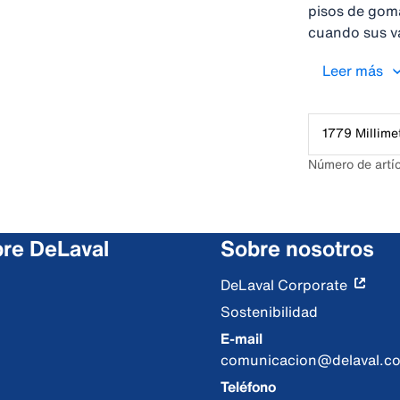
pisos de goma
cuando sus va
temperaturas,
Leer más
desplazan co
1779 Millime
Número de artí
re DeLaval
Sobre nosotros
DeLaval Corporate
Sostenibilidad
E-mail
comunicacion@delaval.c
Teléfono