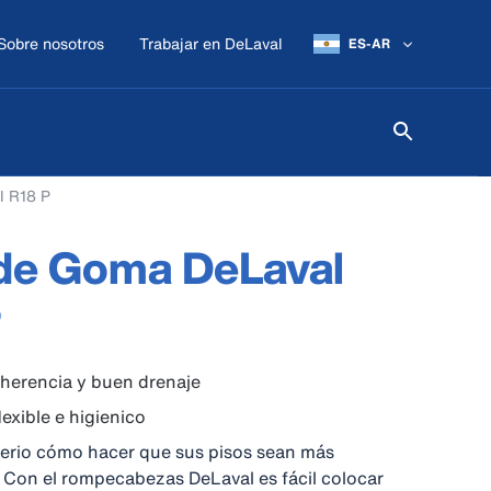
Sobre nosotros
Trabajar en DeLaval
ES-AR
l R18 P
 de Goma DeLaval
P
herencia y buen drenaje
lexible e higienico
terio cómo hacer que sus pisos sean más
 Con el rompecabezas DeLaval es fácil colocar