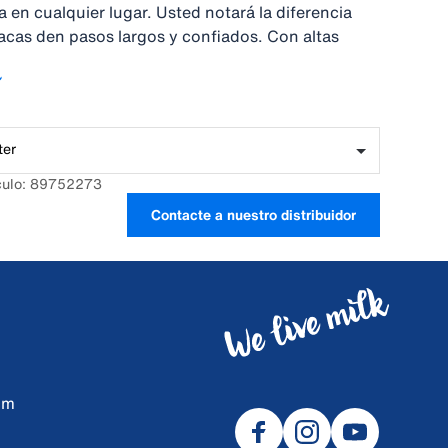
 en cualquier lugar. Usted notará la diferencia
cas den pasos largos y confiados. Con altas
 es más fácil detectar cuándo las vacas se
nfortablemente.
ter
culo: 89752273
Contacte a nuestro distribuidor
om