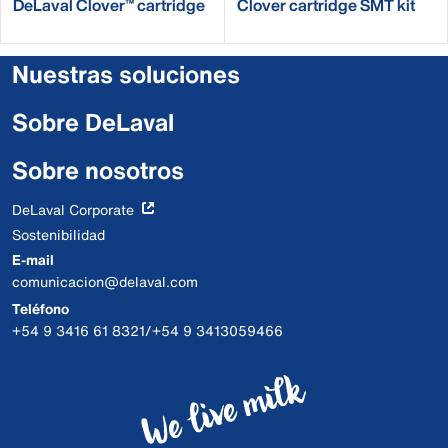
DeLaval Clover™ cartridge
Clover cartridge SMT kit
BfR
Nuestras soluciones
Sobre DeLaval
Sobre nosotros
DeLaval Corporate
Sostenibilidad
E-mail
comunicacion@delaval.com
Teléfono
+54 9 3416 61 8321/+54 9 3413059466