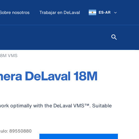
Sobre nosotros
Trabajar en DeLaval
ES-AR
 18M VMS
nera DeLaval 18M
work optimally with the DeLaval VMS™. Suitable
culo: 89550880