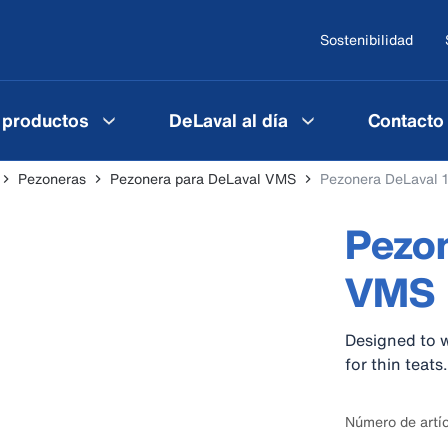
Sostenibilidad
 productos
DeLaval al día
Contacto
Pezoneras
Pezonera para DeLaval VMS
Pezonera DeLaval
Pezo
VMS
Designed to 
for thin teats.
Número de artí