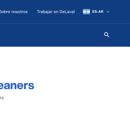
Sobre nosotros
Trabajar en DeLaval
ES-AR
leaners
rs