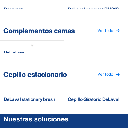
Door mat
DeLaval cow mat RM21S
Complementos camas
Ver todo
Nail plugs
Cepillo estacionario
Ver todo
DeLaval stationary brush
Cepillo Giratorio DeLaval
B2
SCB
Nuestras soluciones