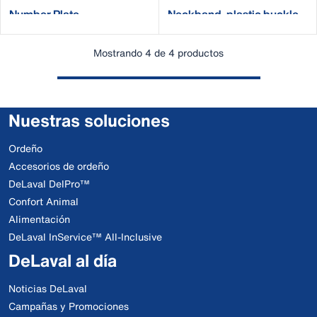
Number Plate
Neckband, plastic buckle
Mostrando 4 de 4 productos
Nuestras soluciones
Ordeño
Accesorios de ordeño
DeLaval DelPro™
Confort Animal
Alimentación
DeLaval InService™ All-Inclusive
DeLaval al día
Noticias DeLaval
Campañas y Promociones