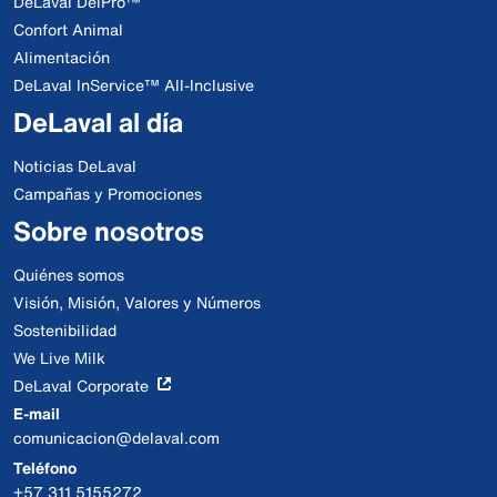
DeLaval DelPro™
Confort Animal
Alimentación
DeLaval InService™ All-Inclusive
DeLaval al día
Noticias DeLaval
Campañas y Promociones
Sobre nosotros
Quiénes somos
Visión, Misión, Valores y Números
Sostenibilidad
We Live Milk
DeLaval Corporate
E-mail
comunicacion@delaval.com
Teléfono
+57 311 5155272