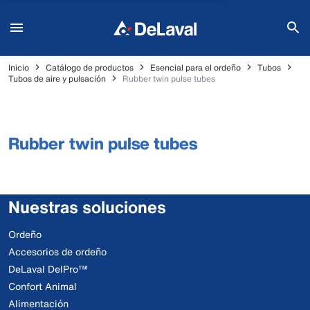
Inicio
Catálogo de productos
Esencial para el ordeño
Tubos
Tubos de aire y pulsación
Rubber twin pulse tubes
Rubber twin pulse tubes
Nuestras soluciones
Ordeño
Accesorios de ordeño
DeLaval DelPro™
Confort Animal
Alimentación