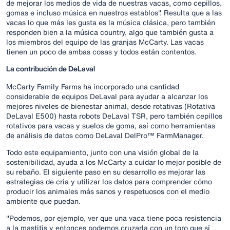
de mejorar los medios de vida de nuestras vacas, como cepillos,
gomas e incluso música en nuestros establos". Resulta que a las
vacas lo que más les gusta es la música clásica, pero también
responden bien a la música country, algo que también gusta a
los miembros del equipo de las granjas McCarty. Las vacas
tienen un poco de ambas cosas y todos están contentos.
La contribución de DeLaval
McCarty Family Farms ha incorporado una cantidad
considerable de equipos DeLaval para ayudar a alcanzar los
mejores niveles de bienestar animal, desde rotativas (Rotativa
DeLaval E500) hasta robots DeLaval TSR, pero también cepillos
rotativos para vacas y suelos de goma, así como herramientas
de análisis de datos como DeLaval DelPro™ FarmManager.
Todo este equipamiento, junto con una visión global de la
sostenibilidad, ayuda a los McCarty a cuidar lo mejor posible de
su rebaño. El siguiente paso en su desarrollo es mejorar las
estrategias de cría y utilizar los datos para comprender cómo
producir los animales más sanos y respetuosos con el medio
ambiente que puedan.
"Podemos, por ejemplo, ver que una vaca tiene poca resistencia
a la mastitis y entonces podemos cruzarla con un toro que sí