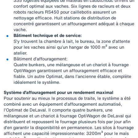
335 logettes équipées de matelas en caoutchouc offrent un
confort optimal aux vaches. Six lignes de racleurs et deux
robots racleurs RS450 pour caillebotis assurent un
nettoyage efficace. Huit stations de distribution de
concentré garantissent un affouragement adéquat à chaque
vache.
Bâtiment technique et de service:
S’y trouvent la chambre à lait, le bureau, la zone d’attente
pour les vaches ainsi qu’un hangar de 1000 m² avec un
atelier.
Bâtiment d’affouragement:
Quatre bunkers, une mélangeuse et un chariot à fourrage
OptiWagon garantissent un affouragement efficace et
fiable. Un autre Optimat, dans l’ancienne étable, complète
idéalement le système.
Système d’affouragement pour un rendement maximal
Pour soutenir au mieux le processus de traite, le système a été
combiné avec un équipement d’affouragement automatisé,
l’Optimat de DeLaval. Il comporte quatre bunkers, une
mélangeuse et un chariot à fourrage OptiWagon de DeLaval qui
distribuent et repoussent le fourrage plusieurs fois par jour afin
d’en garantir la disponibilité en permanence. Les silos à fourrage
affichent une capacité impressionnante: 3200m³ pour le maïs