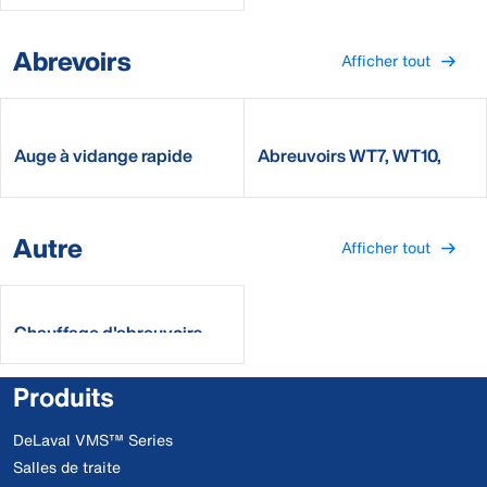
Abrevoirs
Afficher tout
Auge à vidange rapide
Abreuvoirs WT7, WT10,
DeLaval
WT12 DeLaval
Autre
Afficher tout
Chauffage d'abreuvoirs
Produits
DeLaval VMS™ Series
Salles de traite