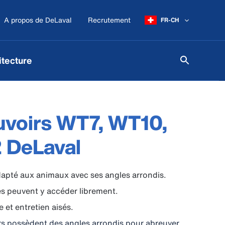
A propos de DeLaval
Recrutement
FR-CH
itecture
uvoirs WT7, WT10,
 DeLaval
apté aux animaux avec ses angles arrondis.
s peuvent y accéder librement.
 et entretien aisés.
s possèdent des angles arrondis pour abreuver