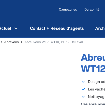
Campagnes
Durabilité
Actuel
Contact + Réseau d'agents
Arch
Abrevoirs
Abreuvoirs WT7, WT10, WT12 DeLaval
Abre
WT12
Design ad
Les vache
Nettoyage
Ces abreuvoir