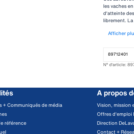
les vaches en
d'atteinte de
librement. La 
privilégiés : 
Afficher pl
plus grand e
l'accumulation
inoxydable et 
89712401
régulier. Aucu
abreuvoirs re
N° d'article: 8
qualité alimen
chauffante su
ités
A propos d
es + Communiqués de média
Vision, mission 
nes
Offres d'emploi
e référence
Direction DeLav
uel
Contact + Résea