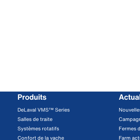
Produits
Actual
DeLaval VMS™ Series
Nouvell
Salles de traite
Campag
Systèmes rotatifs
Fermes d
Confort de la vache
Farm act