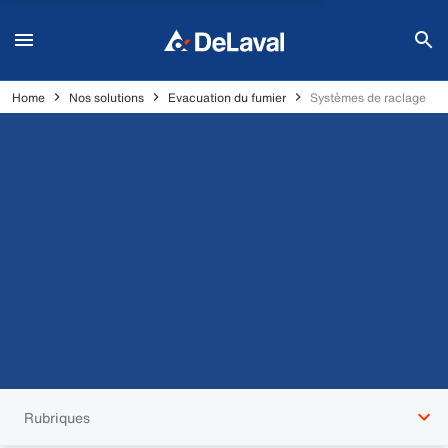
Home
Nos solutions
Evacuation du fumier
Systèmes de raclage
Rubriques