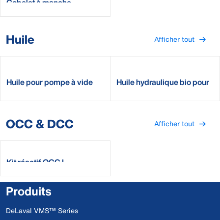
Gobelet à manche
Huile
Afficher tout
Huile pour pompe à vide
Huile hydraulique bio pour
DeLaval
VMS
OCC & DCC
Afficher tout
Kit réactif OCC I
Produits
DeLaval VMS™ Series