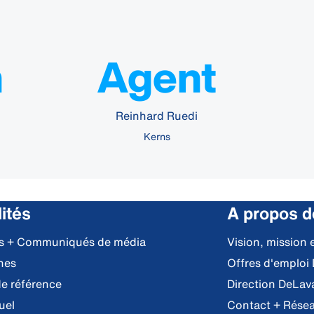
n
Agent
Reinhard Ruedi
Kerns
ités
A propos d
es + Communiqués de média
Vision, mission 
nes
Offres d'emploi
e référence
Direction DeLav
uel
Contact + Résea