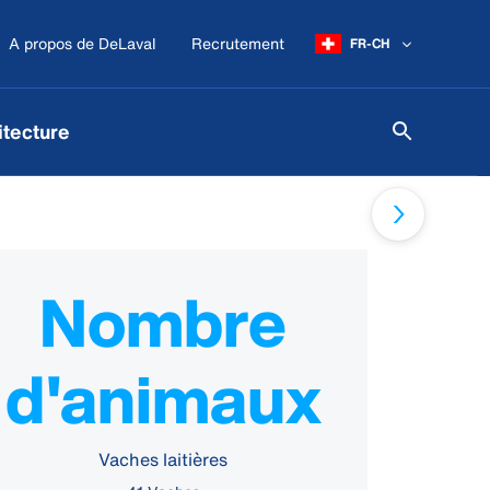
A propos de DeLaval
Recrutement
FR-CH
itecture
Nombre
d'animaux
Vaches laitières