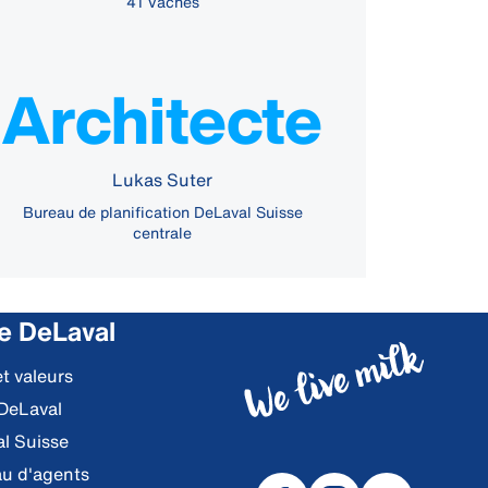
41 Vaches
Architecte
Lukas Suter
Bureau de planification DeLaval Suisse
centrale
e DeLaval
et valeurs
 DeLaval
al Suisse
u d'agents