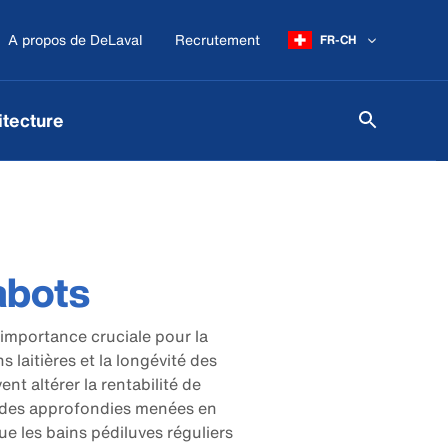
A propos de DeLaval
Recrutement
FR-CH
itecture
abots
 importance cruciale pour la
 laitières et la longévité des
t altérer la rentabilité de
tudes approfondies menées en
 les bains pédiluves réguliers