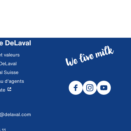
e DeLaval
et valeurs
 DeLaval
al Suisse
u d'agents
ate
d@delaval.com
 11