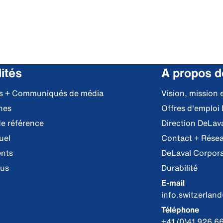
ités
A propos d
es + Communiqués de média
Vision, mission 
nes
Offres d'emploi
e référence
Direction DeLav
uel
Contact + Résea
nts
DeLaval Corpor
tus
Durabilité
E-mail
info.switzerlan
Téléphone
+41 (0)41 926 66