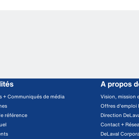
ités
A propos d
es + Communiqués de média
Vision, mission 
nes
Offres d'emploi
e référence
Direction DeLav
uel
Contact + Résea
nts
DeLaval Corpor