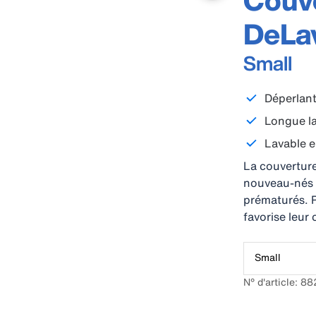
Couve
DeLa
Small
Déperlant
Longue la
Lavable 
La couverture
nouveau-nés d
prématurés. P
favorise leur
Small
N° d'article: 