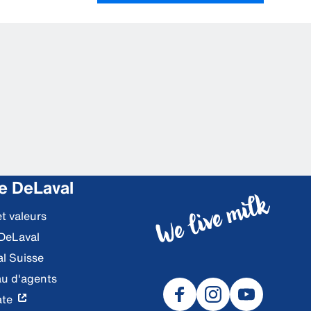
e DeLaval
et valeurs
 DeLaval
al Suisse
u d'agents
ate