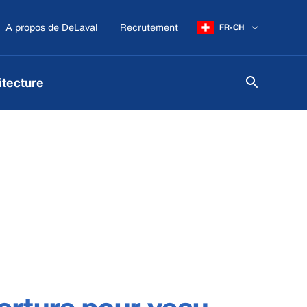
A propos de DeLaval
Recrutement
FR-CH
itecture