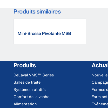
Produits similaires
Mini-Brosse Pivotante MSB
DeLaval
Produits
Actual
DeLaval VMS™ Series
Nouvell
Salles de traite
Campag
Systèmes rotatifs
Fermes d
Confort de la vache
Farm act
Alimentation
Evéneme