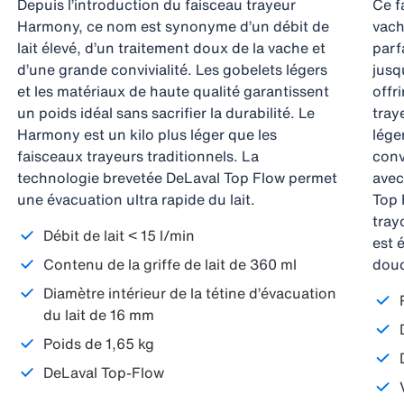
Depuis l’introduction du faisceau trayeur
Ce f
Harmony, ce nom est synonyme d’un débit de
vach
lait élevé, d’un traitement doux de la vache et
parf
d’une grande convivialité. Les gobelets légers
jusq
et les matériaux de haute qualité garantissent
offr
un poids idéal sans sacrifier la durabilité. Le
tray
Harmony est un kilo plus léger que les
lége
faisceaux trayeurs traditionnels. La
conv
technologie brevetée DeLaval Top Flow permet
avec
une évacuation ultra rapide du lait.
Top 
tray
Débit de lait < 15 l/min
est 
Contenu de la griffe de lait de 360 ml
douc
Diamètre intérieur de la tétine d’évacuation
du lait de 16 mm
Poids de 1,65 kg
DeLaval Top-Flow