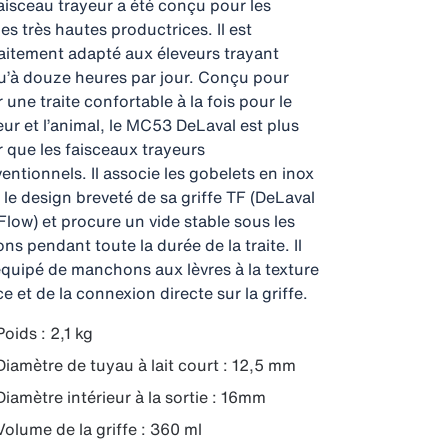
aisceau trayeur a été conçu pour les
es très hautes productrices. Il est
aitement adapté aux éleveurs trayant
u’à douze heures par jour. Conçu pour
ir une traite confortable à la fois pour le
eur et l’animal, le MC53 DeLaval est plus
r que les faisceaux trayeurs
entionnels. Il associe les gobelets en inox
 le design breveté de sa griffe TF (DeLaval
Flow) et procure un vide stable sous les
ons pendant toute la durée de la traite. Il
équipé de manchons aux lèvres à la texture
e et de la connexion directe sur la griffe.
Poids : 2,1 kg
Diamètre de tuyau à lait court : 12,5 mm
Diamètre intérieur à la sortie : 16mm
Volume de la griffe : 360 ml