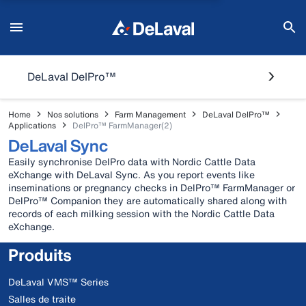
DeLaval DelPro™
Home
Nos solutions
Farm Management
DeLaval DelPro™
Applications
DelPro™ FarmManager(2)
DeLaval Sync
Easily synchronise DelPro data with Nordic Cattle Data
eXchange with DeLaval Sync. As you report events like
inseminations or pregnancy checks in DelPro™ FarmManager or
DelPro™ Companion they are automatically shared along with
records of each milking session with the Nordic Cattle Data
eXchange.
Produits
DeLaval VMS™ Series
Salles de traite