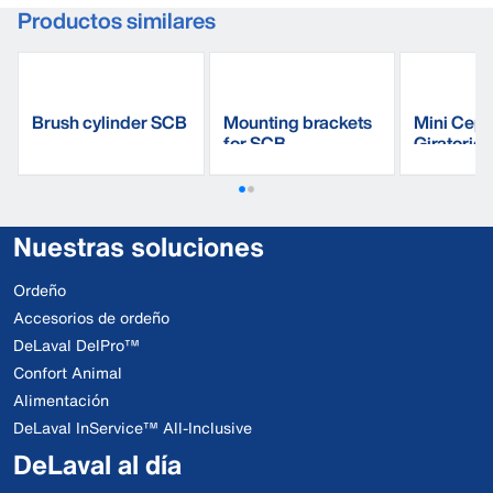
Productos similares
Brush cylinder SCB
Mounting brackets
Mini Cepil
for SCB
Giratorio
MSB
Nuestras soluciones
Ordeño
Accesorios de ordeño
DeLaval DelPro™
Confort Animal
Alimentación
DeLaval InService™ All-Inclusive
DeLaval al día