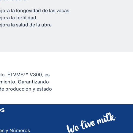
jora la longevidad de las vacas
jora la fertilidad
jora la salud de la ubre
ado. El VMS™ V300, es
imiento. Garantizando
 de producción y estado
os
ores y Números