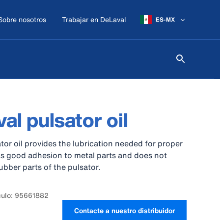
Sobre nosotros
Trabajar en DeLaval
ES-MX
al pulsator oil
tor oil provides the lubrication needed for proper
s good adhesion to metal parts and does not
bber parts of the pulsator.
culo: 95661882
Contacte a nuestro distribuidor