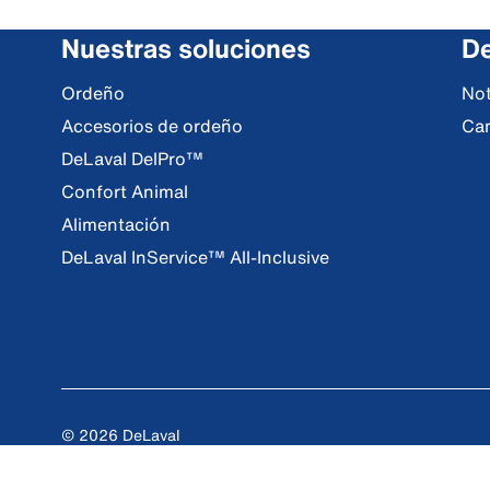
Nuestras soluciones
De
Ordeño
Not
Accesorios de ordeño
Ca
DeLaval DelPro™
Confort Animal
Alimentación
DeLaval InService™ All-Inclusive
© 2026 DeLaval