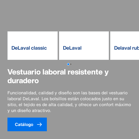
DeLaval classic
DeLaval
Delaval ru
overall
suspender overall
boots
Vestuario laboral resistente y
duradero
Funcionalidad, calidad y diseño son las bases del vestuario
laboral DeLaval. Los bolsillos están colocados justo en su
sitio, el tejido es de alta calidad, y ofrece un confort máximo
y un diseño atractivo.
Catálogo