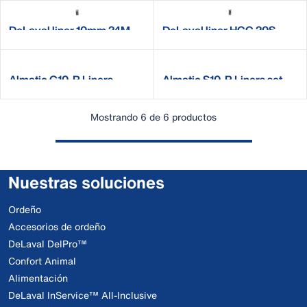
DeLaval liner 10mm 24M
DeLaval liner HCC 20S
Almatic G10-R Liners
Almatic S10-R Liners set
Mostrando 6 de 6 productos
Nuestras soluciones
Ordeño
Accesorios de ordeño
DeLaval DelPro™
Confort Animal
Alimentación
DeLaval InService™ All-Inclusive