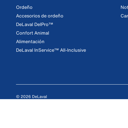
Ordeño
Not
Accesorios de ordeño
Ca
DeLaval DelPro™
Confort Animal
Alimentación
DeLaval InService™ All-Inclusive
© 2026 DeLaval