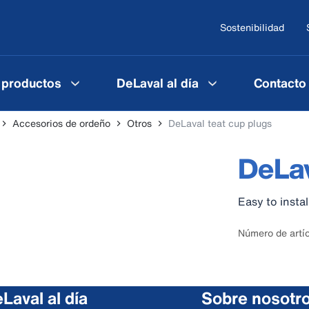
Sostenibilidad
 productos
DeLaval al día
Contacto
Accesorios de ordeño
Otros
DeLaval teat cup plugs
DeLav
Easy to instal
Número de artí
Laval al día
Sobre nosotr