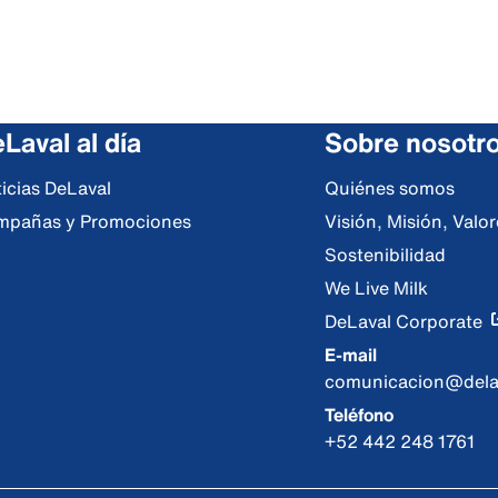
Laval al día
Sobre nosotr
icias DeLaval
Quiénes somos
mpañas y Promociones
Visión, Misión, Val
Sostenibilidad
We Live Milk
DeLaval Corporate
E-mail
comunicacion@dela
Teléfono
+52 442 248 1761