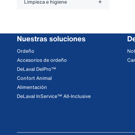
Limpieza e higiene
Nuestras soluciones
De
Ordeño
Not
Accesorios de ordeño
Ca
DeLaval DelPro™
Confort Animal
Alimentación
DeLaval InService™ All-Inclusive