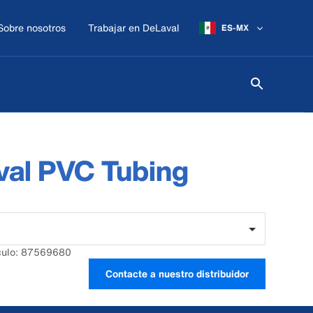
Sobre nosotros
Trabajar en DeLaval
ES-MX
val PVC Tubing
culo: 87569680
Contacte a nuestro distribuidor