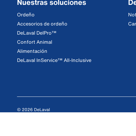
Nuestras soluciones
De
Ordeño
Not
Accesorios de ordeño
Ca
DeLaval DelPro™
Confort Animal
Alimentación
DeLaval InService™ All-Inclusive
© 2026 DeLaval