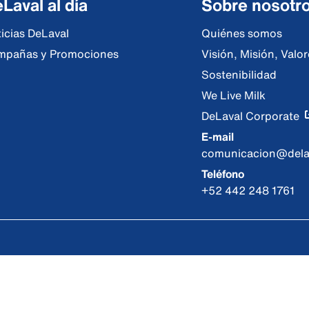
Laval al día
Sobre nosotr
icias DeLaval
Quiénes somos
mpañas y Promociones
Visión, Misión, Val
Sostenibilidad
We Live Milk
DeLaval Corporate
E-mail
comunicacion@dela
Teléfono
+52 442 248 1761