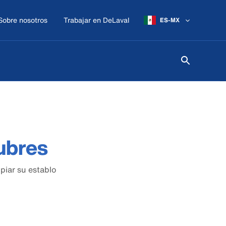
Sobre nosotros
Trabajar en DeLaval
ES-MX
ubres
piar su establo