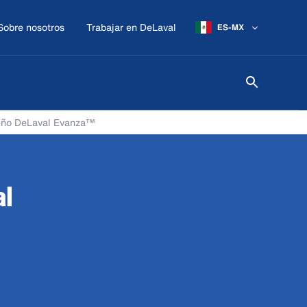
Sobre nosotros
Trabajar en DeLaval
ES-MX
eño DeLaval Evanza™
l