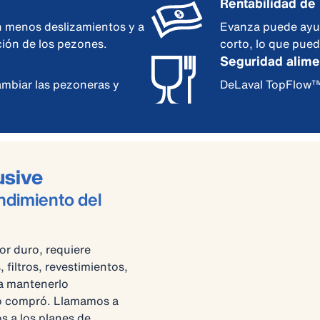
Rentabilidad de 
n menos deslizamientos y a
Evanza puede ayud
ción de los pezones.
corto, lo que pued
Seguridad alime
mbiar las pezoneras y
DeLaval TopFlow™ 
usive
ndimiento del
or duro, requiere
filtros, revestimientos,
ra mantenerlo
lo compró. Llamamos a
os a los planes de