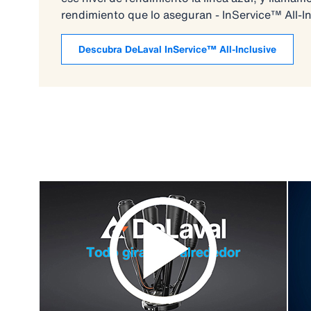
rendimiento que lo aseguran - InService™ All-In
Descubra DeLaval InService™ All-Inclusive