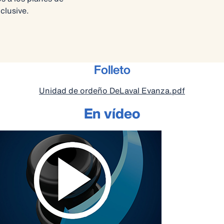
clusive.
Folleto
Unidad de ordeño DeLaval Evanza.pdf
En vídeo