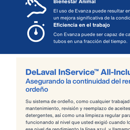
Bienestar Animal
El uso de Evanza puede resultar e
un mejora significativa de la condi
Eficiencia en el trabajo
Con Evanza puede ser capaz de ca
tubos en una fracción del tiempo.
DeLaval InService™ All-Incl
Asegurando la continuidad del re
ordeño
Su sistema de ordeño, como cualquier trabajad
mantenimiento, revisión y reemplazo de aceites, 
detergentes, así como una limpieza regular pa
funcionando al nivel que usted exigió cuando 
ese nivel de rendimiento la línea azul, y llamam