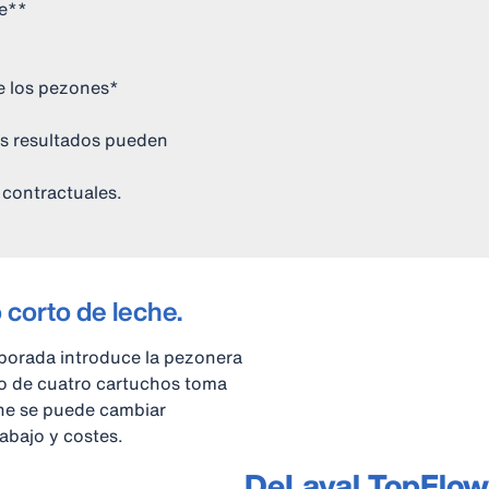
he**
e los pezones*
Los resultados pueden
 contractuales.
 corto de leche.
porada introduce la pezonera
o de cuatro cartuchos toma
che se puede cambiar
rabajo y costes.
DeLaval TopFlo