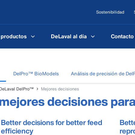
Sostenibilidad
 productos
DeLaval al día
Contacto
DelPro™ BioModels
Análisis de precisión de De
DeLaval DelPro™
Mejores decisiones
mejores decisiones para
Better decisions for better feed
Bett
efficiency
repr