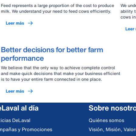
Feed represents a large proportion of the cost to produce
We unde
milk. We understand your need to feed cows efficiently.
ability 
cows in
Leer más
Leer
Better decisions for better farm
performance
We believe that the only way to achieve complete control
and make quick decisions that make your business efficient
is to have your entire farm connected in one place.
Leer más
Laval al día
Sobre nosotr
icias DeLaval
Quiénes somos
mpañas y Promociones
Visión, Misión, Val