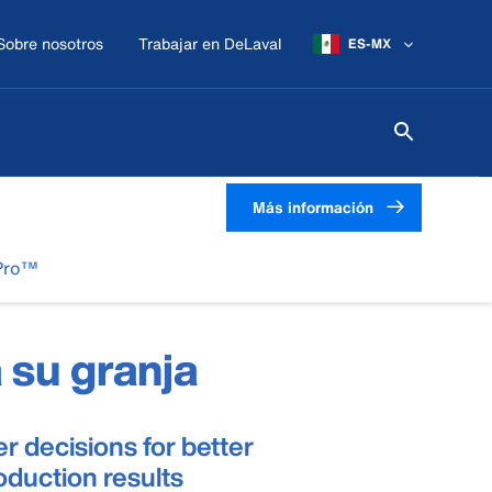
Sobre nosotros
Trabajar en DeLaval
ES-MX
Más información
lPro™
 su granja
er decisions for better
oduction results