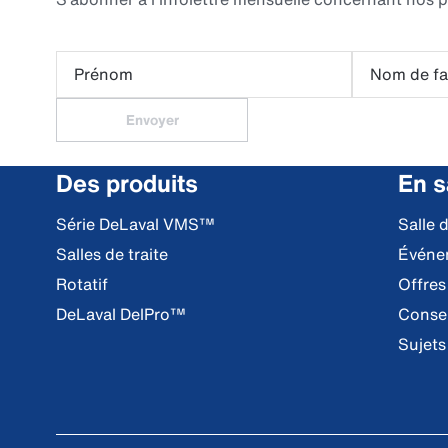
Prénom
Nom de fa
Envoyer
Des produits
En s
Série DeLaval VMS™
Salle 
Salles de traite
Événe
Rotatif
Offres
DeLaval DelPro™
Consei
Sujets