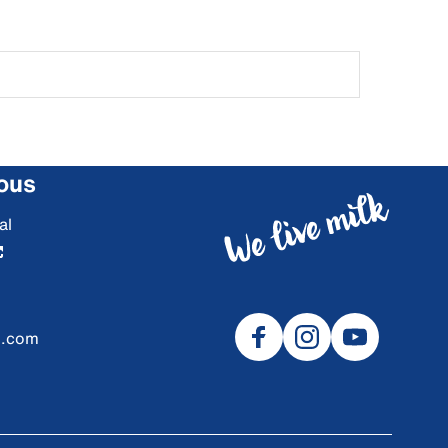
ous
al
l.com