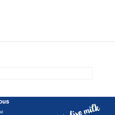
ous
al