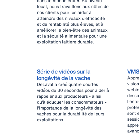
dans le monde entier. Au niveau
local, nous travaillons aux côtés de
nos clients pour les aider à
atteindre des niveaux d'efficacité
et de rentabilité plus élevés, et à
améliorer le bien-être des animaux
et la sécurité alimentaire pour une
exploitation laitière durable.
Série de vidéos sur la
VMS 
longévité de la vache
Appre
visio
DeLaval a créé quatre courtes
webina
vidéos de 30 secondes pour aider à
desso
rappeler aux producteurs - ainsi
l'enr
qu'à éduquer les consommateurs -
profe
l'importance de la longévité des
sont 
vaches pour la durabilité de leurs
sessi
exploitations.
appren
avanc