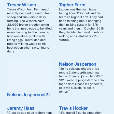
Trevor Wilson
Togher Farm
Trevor Wilson from Fermanagh
Labour was the main issue
recently decided to switch from
facing Tom O’Donnell and his
sheep and sucklers to dairy
team at Togher Farm. They had
farming. The Wilsons have
been thinking about changing
32,000 broiler breeder laying
their milking system for 5/6
hens that need eggs to be lifted
years and then in October 2018
every morning.As the morning
they decided to invest in robotic
time was already filled with
milking and installed 6 VMS
lifting eggs, Trevor decided
V300s.
robotic milking would be his
best option when switching to
dairy.
Nelson Jesperson
"Je ne sais pas encore si les
robots étaient prêts pour ma
ferme. Ensuite, j'ai vu le VMS™
V310 avec la progestérone et la
façon dont il pose les gobelets,
et je me suis dit, "c'est le
temps"."
Nelson Jesperson(2)
Jeremy Haas
Travis Hooker
"C'est ce que nous recherchons
"J'ai travaillé sur la circulation