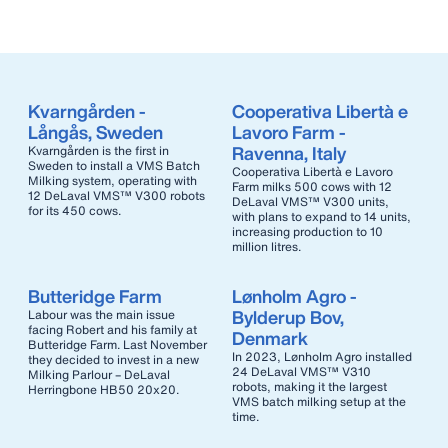
Kvarngården -
Cooperativa Libertà e
Långås, Sweden
Lavoro Farm -
Ravenna, Italy
Kvarngården is the first in
Sweden to install a VMS Batch
Cooperativa Libertà e Lavoro
Milking system, operating with
Farm milks 500 cows with 12
12 DeLaval VMS™ V300 robots
DeLaval VMS™ V300 units,
for its 450 cows.
with plans to expand to 14 units,
increasing production to 10
million litres.
Butteridge Farm
Lønholm Agro -
Bylderup Bov,
Labour was the main issue
facing Robert and his family at
Denmark
Butteridge Farm. Last November
In 2023, Lønholm Agro installed
they decided to invest in a new
24 DeLaval VMS™ V310
Milking Parlour – DeLaval
robots, making it the largest
Herringbone HB50 20x20.
VMS batch milking setup at the
time.