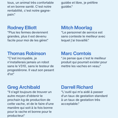
tous, un animal très confortable
guidée et libre, je préfère
et en bonne santé. C'est notre
guidée."
rentabilité, c'est notre gagne-
pain."
Rodney Elliott
Mitch Moorlag
"Plus les fermes deviennent
"Le personnel de service est
grandes, plus il est devenu
sans conteste le meilleur avec
facile pour moi de les gérer."
lequel j'ai travaillé."
Thomas Robinson
Marc Comtois
"C'est incroyable, je
"Je pense que c'est le meilleur
n'installerais jamais un robot
produit qui pourrait exister pour
sans le V310, sans le testeur de
mettre les vaches en veau."
progestérone. Il vaut son pesant
d'or."
Greg Archibald
Darrell Richard
"Il s'agit toujours de trouver un
"L'outil qui m'a aidé à passer
autre moyen d'obtenir le
d'un taux de gestation standard
prochain kg de production de
à un taux de gestation très
cette vache, et de le faire d'une
acceptable."
manière qui soit à la fois bonne
pour la vache et bonne pour le
producteur."