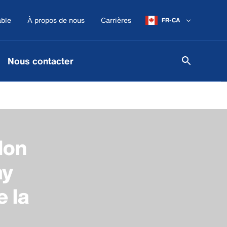
ble
À propos de nous
Carrières
FR-CA
Nous contacter
don
ay
e la