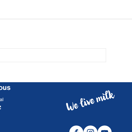
ous
al