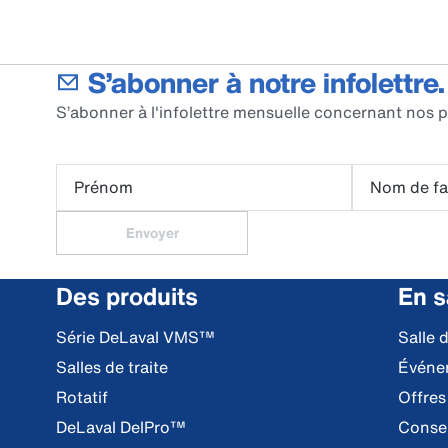
S’abonner à notre infolettre.
S’abonner à l'infolettre mensuelle concernant nos p
Prénom
Nom de fa
Envoyer
Des produits
En s
Série DeLaval VMS™
Salle 
Salles de traite
Événe
Rotatif
Offres
DeLaval DelPro™
Consei