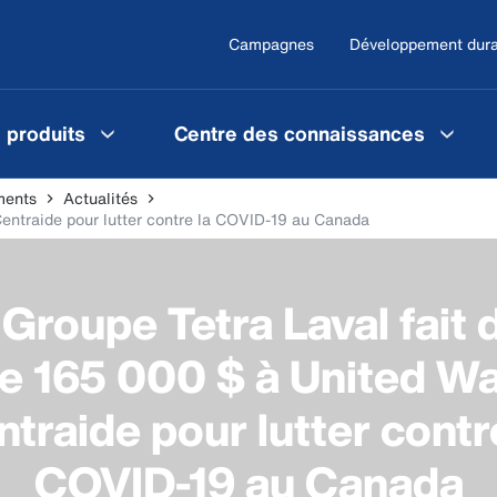
Campagnes
Développement dura
 produits
Centre des connaissances
ments
Actualités
Centraide pour lutter contre la COVID-19 au Canada
 Groupe Tetra Laval fait 
e 165 000 $ à United W
traide pour lutter contr
COVID-19 au Canada