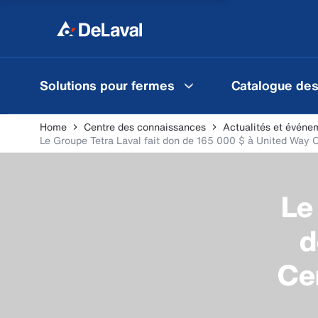
Solutions pour fermes
Catalogue des
Home
Centre des connaissances
Actualités et événe
Le Groupe Tetra Laval fait don de 165 000 $ à United Way 
Le
d
Cen