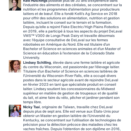
Kelli Hutchings
possède plus de 30 ans d’expérience dans
l’industrie des aliments et des céréales, se concentrant sur la
nutrition et les programmes d’alimentation pour producteurs
laitiers et de bœuf. Elle a fondé Kelli’s Ag Service en 2018
pour offrir des solutions en alimentation, nutrition et gestion
laitière, incluant le conseil sur le terrain et la formation.
Depuis qu’elle a rejoint Fiske Electric/High Plains Robotics
en 2019, elle a participé à tous les aspects du projet DeLaval
VMS™ V300 de Longs Peak Dairy et travaille désormais
avec l’équipe consultative de DeLaval sur les fermes
robotisées en Amérique du Nord. Elle est titulaire d’un
Bachelor of Science en sciences animales et d’un Master of
Science en éducation à l’extension de la Colorado State
University.
Lindsey Schilling
, élevée dans une ferme laitière et agricole
du centre du Wisconsin, est passionnée par l’élevage laitier.
Titulaire d’un Bachelor of Science en sciences laitières de
l’Université du Wisconsin-River Falls, elle a occupé divers
postes dans le secteur agricole avant de rejoindre DeLaval
en février 2023 en tant que spécialiste produit en conseil
laitier. Lindsey soutient les concessionnaires du Midwest
supérieur en matière de gestion de troupeaux et de qualité
du lait, et aime faire du vélo, pêcher et jardiner pendant son
temps libre.
Nicky Tsai
, originaire de Taïwan, travaille chez DeLaval
depuis plus de sept ans. Elle est venue aux États-Unis pour
obtenir un Master en gestion laitière de l’Université du
Kentucky, se concentrant sur l’utilisation de technologies de
précision pour la détection précoce des maladies chez les
vaches fraîches. Depuis l’obtention de son diplôme en 2016,