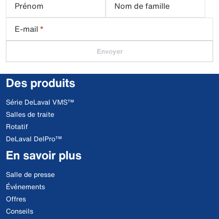
Prénom
Nom de famille
E-mail
*
Envoyer
Des produits
Série DeLaval VMS™
Salles de traite
Rotatif
DeLaval DelPro™
En savoir plus
Salle de presse
Événements
Offres
Conseils