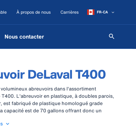
ble
À propos de nous
Carrières
FR-CA
Nous contacter
voir DeLaval T400
 volumineux abreuvoirs dans l'assortiment
e T400. L'abreuvoir en plastique, à doubles parois,
, est fabriqué de plastique homologué grade
La capacité est de 70 gallons offrant donc un
rovisionnement en eau.
us