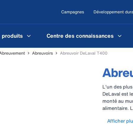
Campagnes
Développement dura
 produits
Centre des connaissances
Abreuvement
Abreuvoirs
Abreuvoir DeLaval T400
Abreu
L'un des plus
DeLaval est l
monté au mur
alimentaire. 
excellent app
Afficher pl