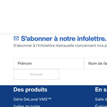
S’abonner à notre infolettre.
S’abonner à l'infolettre mensuelle concernant nos p
Prénom
Nom de fa
Envoyer
Des produits
En s
Série DeLaval VMS™
Salle 
Salles de traite
Événe