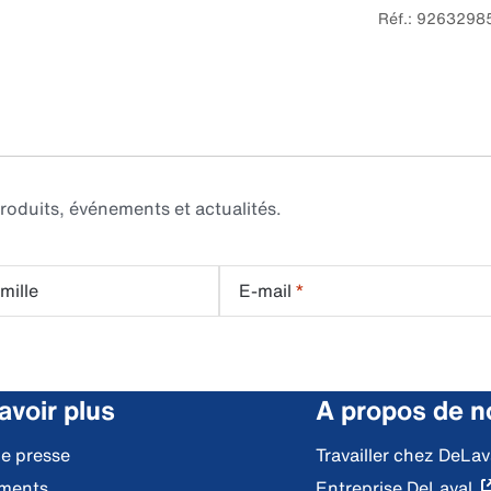
Réf.: 9263298
roduits, événements et actualités.
mille
E-mail
*
avoir plus
A propos de n
de presse
Travailler chez DeLav
ments
Entreprise DeLaval