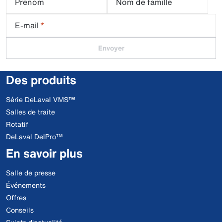
Prénom
Nom de famille
E-mail
*
Envoyer
Des produits
Série DeLaval VMS™
Salles de traite
Rotatif
DeLaval DelPro™
En savoir plus
Salle de presse
Événements
Offres
Conseils