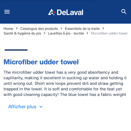
Home
Catalogue des produits
Essentiels de la traite
Santé & hygiène du pis
Lavettes à pis - textile
Microfiber udder towel
Microfiber udder towel
The microfiber udder towel has a very good absorbency and
capillarity, making it excellent in sucking up water and holding it
until wrong out. Short wire loops prevent dirt and straw getting
trapped in the towel. It is soft and comfortable for the teat yet
with good cleaning capacity! The blue towel has a fabric weight
of 400 g/m2, measures 31 x 31 cm and should be washed at
60˚C. One pack contains 12 towels.
Afficher plus