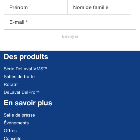
Prénom
Nom de famille
E-mail
*
Envoyer
Des produits
Série DeLaval VMS™
Salles de traite
Rotatif
DeLaval DelPro™
En savoir plus
Salle de presse
Événements
Offres
Conseils