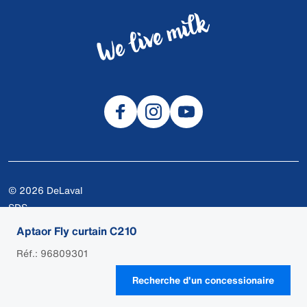
© 2026 DeLaval
SDS
Biscuits
Aptaor Fly curtain C210
Intimité
Réf.: 96809301
Conditions d'utilisation
Recherche d'un concessionaire
Légal
LOGIN DU CONCESSIONNAIRE