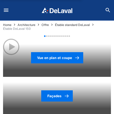
Home
Architecture
Offre
Étable standard DeLaval
Étable DeLaval 150
Vue en plan et coupe
Façades