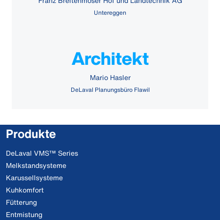
Franz Breitenmoser Hof und Landtechnik AG
Untereggen
Architekt
Mario Hasler
DeLaval Planungsbüro Flawil
Produkte
DeLaval VMS™ Series
Melkstandsysteme
Karussellsysteme
Kuhkomfort
Fütterung
Entmistung